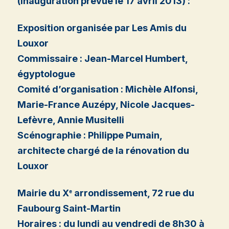
(inauguration prévue le 17 avril 2013) :
Exposition organisée par
Les Amis du
Louxor
Commissaire : Jean-Marcel Humbert,
égyptologue
Comité d’organisation : Michèle Alfonsi,
Marie-France Auzépy, Nicole Jacques-
Lefèvre, Annie Musitelli
Scénographie
: Philippe Pumain,
architecte chargé de la rénovation du
Louxor
Mairie du X
arrondissement, 72 rue du
e
Faubourg Saint-Martin
Horaires : du lundi au vendredi de 8h30 à