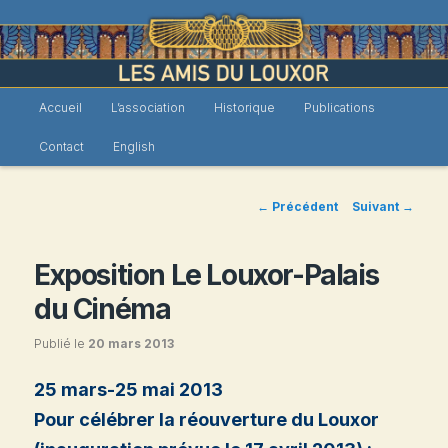
Menu
Accueil
L’association
Historique
Publications
Les Amis du Louxor
Aller
principal
Contact
English
au
contenu
Navigation
←
Précédent
Suivant
→
des
principal
articles
Exposition Le Louxor-Palais
du Cinéma
Publié le
20 mars 2013
25 mars-25 mai 2013
Pour célébrer la réouverture du Louxor