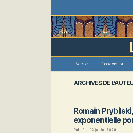
Les Amis du 
Menu
Accueil
Aller
Aller
L’association
principal
au
au
ARCHIVES DE L’AUTEU
contenu
contenu
principal
secondaire
Romain Prybilsk
exponentielle po
Publié le
12 juillet 2026