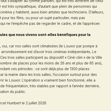
l faut s’adapter au rythme parisien, qui est très différent de celui
er est très sympathique, d’autant que plein de personnes qui
cinéma y habitent, aussi bien artistes que techniciens. D’ailleurs,
 pour les films, ou pour un sujet particulier, mais pas
 qui ne l’empêche pas de regarder le cadre, et de l’apprécier.
ules que nous vivons sont-elles bénéfiques pour la
, oui, car nos salles sont climatisées (le Louxor par pompe à
Xe arrondissement est d’avoir trois cinémas indépendants, Le
Ces trois salles participent au dispositif « Ciné-clim » de la Ville
n nombre de places pour les moins de 26 ans et plus de 65 ans),
ndant ces périodes : ce sont déjà plus de 1300 places
ar la mairie dans les trois salles, l’occasion surtout pour des
r le Louxor. L’opération a vraiment bien fonctionné, elle a
 de fréquentation, très stables par rapport à l’année dernière,
sation du public.
cel Humbert le 2 juillet 2026