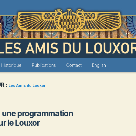
Louxor
Historique
Publications
Contact
English
R :
Les Amis du Louxor
i, une programmation
ur le Louxor