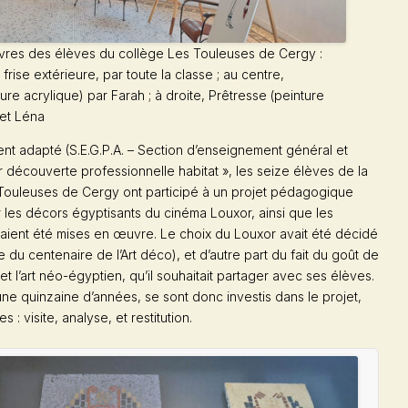
es des élèves du collège Les Touleuses de Cergy :
frise extérieure, par toute la classe ; au centre,
ure acrylique) par Farah ; à droite, Prêtresse (peinture
 et Léna
nt adapté (S.E.G.P.A. – Section d’enseignement général et
r découverte professionnelle habitat », les seize élèves de la
Touleuses
de Cergy ont participé à un projet pédagogique
ir les décors égyptisants du cinéma Louxor, ainsi que les
avaient été mises en œuvre. Le choix du Louxor avait été décidé
ée du centenaire de l’Art déco), et d’autre part du fait du goût de
t l’art néo-égyptien, qu’il souhaitait partager avec ses élèves.
e quinzaine d’années, se sont donc investis dans le projet,
 : visite, analyse, et restitution.