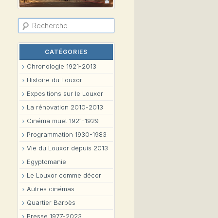
R
e
c
h
e
CATÉGORIES
r
c
Chronologie 1921-2013
h
e
Histoire du Louxor
Expositions sur le Louxor
La rénovation 2010-2013
Cinéma muet 1921-1929
Programmation 1930-1983
Vie du Louxor depuis 2013
Egyptomanie
Le Louxor comme décor
Autres cinémas
Quartier Barbès
Presse 1977-2023