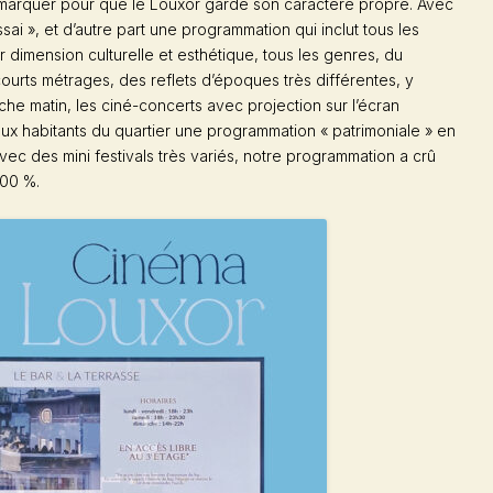
émarquer pour que le Louxor garde son caractère propre. Avec
Essai », et d’autre part une programmation qui inclut tous les
ur dimension culturelle et esthétique, tous les genres, du
 courts métrages, des reflets d’époques très différentes, y
he matin, les ciné-concerts avec projection sur l’écran
aux habitants du quartier une programmation « patrimoniale » en
ec des mini festivals très variés, notre programmation a crû
100 %.