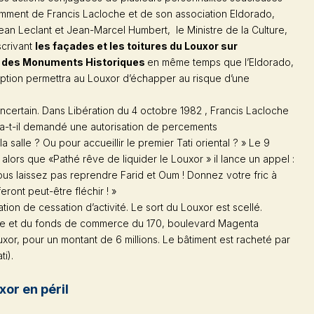
mment de Francis Lacloche et de son association Eldorado,
an Leclant et Jean-Marcel Humbert, le Ministre de la Culture,
scrivant
les façades et les toitures du Louxor sur
re des Monuments Historiques
en même temps que l’Eldorado,
cription permettra au Louxor d’échapper au risque d’une
 incertain. Dans
Libération
du 4 octobre 1982 , Francis Lacloche
é a-t-il demandé une autorisation de percements
 salle ? Ou pour accueillir le premier Tati oriental ? » Le 9
ors que «Pathé rêve de liquider le Louxor » il lance un appel :
us laissez pas reprendre Farid et Oum ! Donnez votre fric à
eront peut-être fléchir ! »
ation de cessation d’activité. Le sort du Louxor est scellé.
le et du fonds de commerce du 170, boulevard Magenta
uxor, pour un montant de 6 millions. Le bâtiment est racheté par
ti).
xor en péril