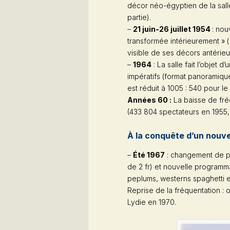
décor néo-égyptien de la sall
partie).
–
21 juin-26 juillet 1954
: nou
transformée intérieurement » (
visible de ses décors antérieu
–
1964
: La salle fait l’objet
impératifs (format panoramique
est réduit à 1005 : 540 pour l
Années 60 :
La baisse de fré
(433 804 spectateurs en 1955,
À la conquête d’un nouve
–
Été 1967
: changement de poli
de 2 fr) et nouvelle programm
peplums, westerns spaghetti et
Reprise de la fréquentation :
Lydie
en 1970.