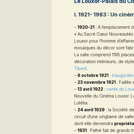
Le Louxor-Palais du C
I. 1921- 1983 : Un ciné
–
1920-21
: À l’emplacement d
« Au Sacré Cœur Nouveautés 
Louxor pour l’homme d’affair
mosaïques du décor sont fabr
La salle comprend 1195 places.
décoration intérieure, de styl
Tiberti
.
–
6 octobre 1921
:
Inaugurati
–
23 novembre 1921
: Faillit
–
13 avril 1922
:
vente du Lou
Nouvelle du Cinéma Louxor. L
Lutétia.
–
24 avril 1929
: la Société 
circuit d’une vingtaine de sal
dont elle deviendra
propriéta
–
1931
: Pathé fait de grands 