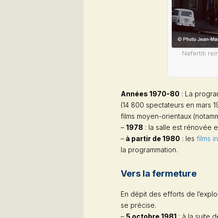
Nefertiti rei
Années 1970-80
: La progra
(14 800 spectateurs en mars 
films moyen-orientaux (notamm
–
1978
: la salle est rénovée e
–
à partir de 1980
: les
films i
la programmation.
Vers la fermeture
En dépit des efforts de l’expl
se précise.
–
5 octobre 1981
: à la suite