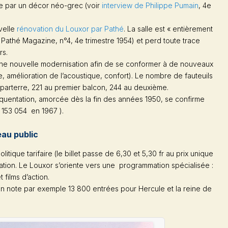
e par un décor néo-grec (voir
interview de Philippe Pumain
, 4e
velle
rénovation du Louxor par Pathé
. La salle est « entièrement
 Pathé Magazine, n°4, 4e trimestre 1954) et perd toute trace
rs.
 d’une nouvelle modernisation afin de se conformer à de nouveaux
, amélioration de l’acoustique, confort). Le nombre de fauteuils
e parterre, 221 au premier balcon, 244 au deuxième.
quentation, amorcée dès la fin des années 1950, se confirme
 153 054 en 1967 ).
au public
tique tarifaire (le billet passe de 6,30 et 5,30 fr au prix unique
ation. Le Louxor s’oriente vers une programmation spécialisée :
 films d’action.
 on note par exemple 13 800 entrées pour
Hercule et la reine de