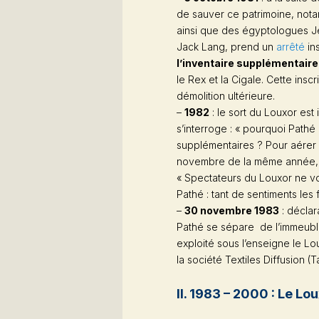
de sauver ce patrimoine, nota
ainsi que des égyptologues Je
Jack Lang, prend un
arrêté
in
l’inventaire supplémentai
le Rex et la Cigale. Cette ins
démolition ultérieure.
–
1982
: le sort du Louxor est
s’interroge : « pourquoi Path
supplémentaires ? Pour aérer la
novembre de la même année, al
« Spectateurs du Louxor ne vo
Pathé : tant de sentiments les f
–
30 novembre 1983
: déclar
Pathé se sépare de l’immeub
exploité sous l’enseigne le Lo
la société Textiles Diffusion (Ta
II. 1983 – 2000 : Le Lou