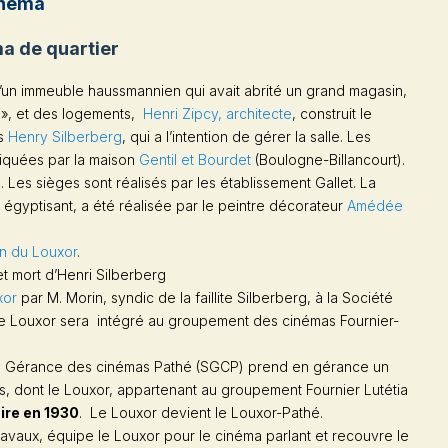
inéma
ma de quartier
’un immeuble haussmannien qui avait abrité un grand magasin,
», et des logements,
Henri Zipcy, architecte
, construit le
es
Henry Silberberg
, qui a l’intention de gérer la salle. Les
iquées par la maison
Gentil et Bourdet
(Boulogne-Billancourt).
 Les sièges sont réalisés par les établissement Gallet. La
e égyptisant, a été réalisée par le peintre décorateur
Amédée
on du Louxor
.
e et mort d’Henri Silberberg
xor
par M. Morin, syndic de la faillite Silberberg, à la Société
e Louxor sera intégré au groupement des cinémas Fournier-
de Gérance des cinémas Pathé (SGCP) prend en gérance un
les, dont le Louxor, appartenant au groupement Fournier Lutétia
ire en 1930
. Le Louxor devient le Louxor-Pathé.
travaux, équipe le Louxor pour le cinéma parlant et recouvre le