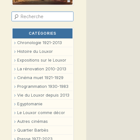
R
e
c
h
e
CATÉGORIES
r
c
Chronologie 1921-2013
h
e
Histoire du Louxor
Expositions sur le Louxor
La rénovation 2010-2013
Cinéma muet 1921-1929
Programmation 1930-1983
Vie du Louxor depuis 2013
Egyptomanie
Le Louxor comme décor
Autres cinémas
Quartier Barbès
Presse 1977-2023