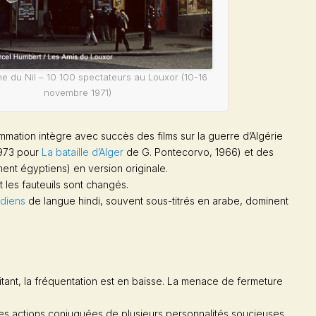
ne du Nil
– 10 100 spectateurs au Louxor (10-16
novembre 1971)
mmation intègre avec succès des films sur la guerre d’Algérie
1973 pour
La bataille d’Alger
de G. Pontecorvo, 1966) et des
ent égyptiens) en version originale.
t les fauteuils sont changés.
ndiens
de langue hindi, souvent sous-titrés en arabe, dominent
oitant, la fréquentation est en baisse. La menace de fermeture
 des actions conjuguées de plusieurs personnalités soucieuses