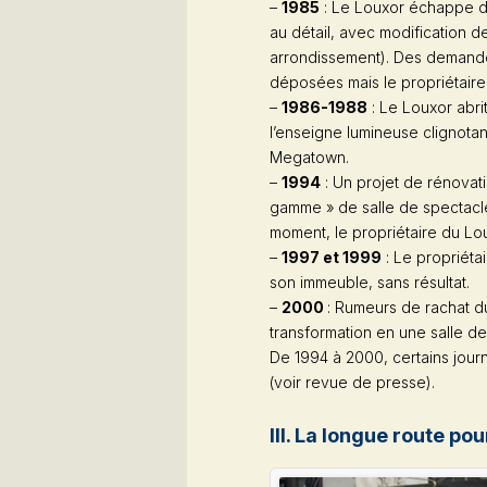
–
1985
: Le Louxor échappe d
au détail, avec modification d
arrondissement). Des demandes
déposées mais le propriétaire
–
1986-1988
: Le Louxor abr
l’enseigne lumineuse clignota
Megatown.
–
1994
: Un projet de rénovati
gamme » de salle de spectacle
moment, le propriétaire du Lo
–
1997 et 1999
: Le propriéta
son immeuble, sans résultat.
–
2000
: Rumeurs de rachat d
transformation en une salle de
De 1994 à 2000, certains journ
(voir revue de presse).
III. La longue route po