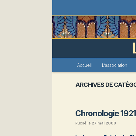
Les Amis du 
Menu
Accueil
Aller
Aller
L’association
principal
au
au
ARCHIVES DE CATÉGO
contenu
contenu
principal
secondaire
Chronologie 192
Publié le
27 mai 2009