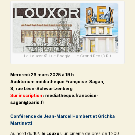
Le Louxor © Luc Boegly – Le Grand Rex (D.R.)
Mercredi 26 mars 2025 à 19 h
Auditorium médiathèque Françoise-Sagan
,
8, rue Léon-Schwartzenberg
Sur inscription
: mediatheque.francoise-
sagan@paris.fr
Conférence de Jean-Marcel Humbert et Grichka
Martinetti
e
Au nord du 10
,
le Louxor
, un cinéma de près de 1 200