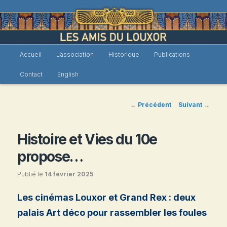
Menu
Accueil
L’association
Historique
Publications
Les Amis du Louxor
Aller
principal
Contact
English
au
contenu
Navigation
←
Précédent
Suivant
→
des
principal
articles
Histoire et Vies du 10e
propose…
Publié le
14 février 2025
Les cinémas Louxor et Grand Rex : deux
palais Art déco pour rassembler les foules