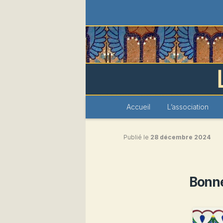
Les Amis du 
Menu
Accueil
Aller
L’association
principal
au
Publié le
28 décembre 2024
contenu
principal
Bonn