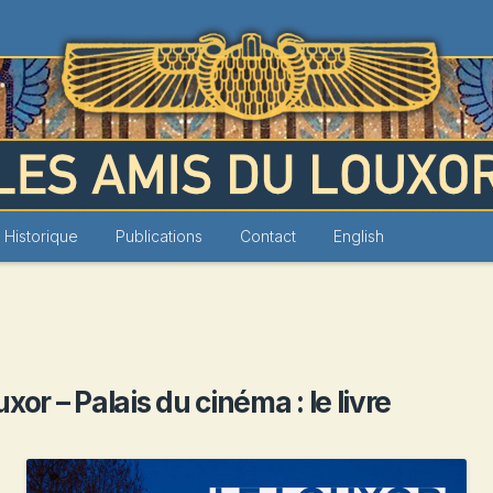
Louxor
Historique
Publications
Contact
English
xor – Palais du cinéma : le livre