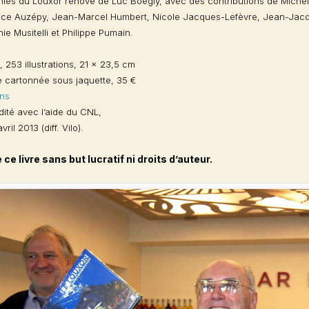
ies du Louxor rénové de Luc Boegly, avec des contributions de Michèle
nce Auzépy, Jean-Marcel Humbert, Nicole Jacques-Lefèvre, Jean-Jac
ie Musitelli et Philippe Pumain.
 253 illustrations, 21 x 23,5 cm
 cartonnée sous jaquette, 35 €
ons
ité avec l’aide du CNL,
vril 2013 (diff. Vilo).
 ce livre sans but lucratif ni droits d’auteur.