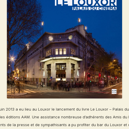
uin 2013 a eu lieu au Louxor le lancement du livre
Le Louxor – Palais d
 les éditions AAM. Une assistance nombreuse d’adhérents des
Amis du 
nts de la presse et de sympathisants a pu profiter du bar du Louxor et 