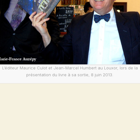
L’éditeur Maurice Culot et Jean-Marcel Humbert au Louxor, lors de la
présentation du livre à sa sortie, 8 juin 2013.