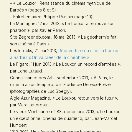
– « Le Louxor : Renaissance du cinéma mythique de
Barbès » (pages 8 et 9)
– Entretien avec Philippe Pumain (page 10)
La Montagne
, 12 mai 2013, « Le Louxor a retrouvé son
pharaon », par Xavier Panon.
Site Zegreeneb.com , 16 mai 2013, « La géothermie fait
son cinéma à Paris ».
Les Inrocks
, 21 mai 2013,
Réouverture du cinéma Louxor
à Barbès « On va créer de la cinéphilie »
Le Figaro
, 11 juin 2013,« Le Louxor, un record d’entrées »,
par Lena Lutaud.
Connaissance des Arts
, septembre 2013, « À Paris, le
cinéma a son temple », par Elodie de Dereux-Brézé
(photographies de Luc Boegly).
Aigle Azur Magazine
, « Le Louxor, retour vers le futur »,
par Marc Landreau.
Le vieux Montmartre
n° 83, décembre 2013, « Le Louxor,
un exceptionnel cinéma de quartier », par Jean-Marcel
Humbert.
1913-2013, Un siècle de Monuments historiques
,