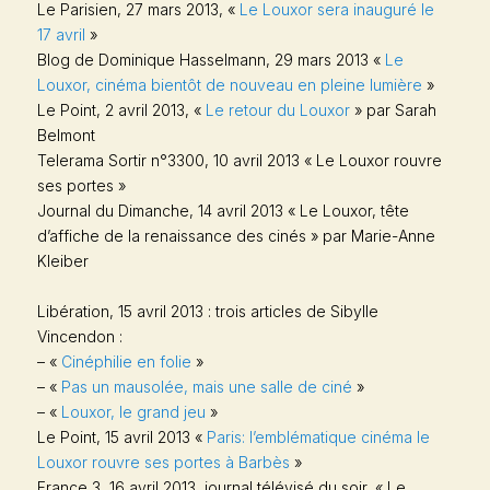
Le Parisien
, 27 mars 2013, «
Le Louxor sera inauguré le
17 avril
»
Blog de Dominique Hasselmann, 29 mars 2013 «
Le
Louxor, cinéma bientôt de nouveau en pleine lumière
»
Le Point
, 2 avril 2013, «
Le retour du Louxor
» par Sarah
Belmont
Telerama Sortir
n°3300, 10 avril 2013 « Le Louxor rouvre
ses portes »
Journal du Dimanche
, 14 avril 2013 « Le Louxor, tête
d’affiche de la renaissance des cinés » par Marie-Anne
Kleiber
Libération
, 15 avril 2013 : trois articles de Sibylle
Vincendon :
– «
Cinéphilie en folie
»
– «
Pas un mausolée, mais une salle de ciné
»
– «
Louxor, le grand jeu
»
Le Point
, 15 avril 2013 «
Paris: l’emblématique cinéma le
Louxor rouvre ses portes à Barbès
»
France 3, 16 avril 2013, journal télévisé du soir, « Le