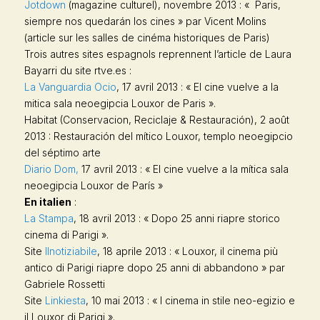
Jotdown
(magazine culturel), novembre 2013 : « Paris,
siempre nos quedarán los cines » par Vicent Molins
(article sur les salles de cinéma historiques de Paris)
Trois autres sites espagnols reprennent l’article de Laura
Bayarri du site rtve.es :
La Vanguardia Ocio
, 17 avril 2013 : « El cine vuelve a la
mitica sala neoegipcia Louxor de Paris ».
Habitat
(Conservacion, Reciclaje & Restauración), 2 août
2013 : Restauración del mítico Louxor, templo neoegipcio
del séptimo arte
Diario Dom
,
17 avril 2013 : « El cine vuelve a la mítica sala
neoegipcia Louxor de París »
En italien
:
La Stampa
, 18 avril 2013 : « Dopo 25 anni riapre storico
cinema di Parigi ».
Site
Ilnotiziabile
, 18 aprile 2013 : « Louxor, il cinema più
antico di Parigi riapre dopo 25 anni di abbandono » par
Gabriele Rossetti
Site
Linkiesta
, 10 mai 2013 : « I cinema in stile neo-egizio e
il Louxor di Parigi ».