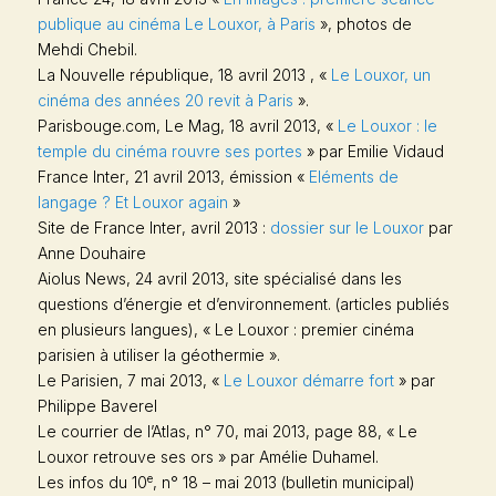
publique au cinéma Le Louxor, à Paris
», photos de
Mehdi Chebil.
La Nouvelle république
, 18 avril 2013 , «
Le Louxor, un
cinéma des années 20 revit à Paris
».
Parisbouge.com, Le Mag
, 18 avril 2013, «
Le Louxor : le
temple du cinéma rouvre ses portes
» par Emilie Vidaud
France Inter
, 21 avril 2013, émission «
Eléments de
langage ? Et Louxor again
»
Site de
France Inter
, avril 2013 :
dossier sur le Louxor
par
Anne Douhaire
Aiolus News
, 24 avril 2013, site spécialisé dans les
questions d’énergie et d’environnement. (articles publiés
en plusieurs langues), « Le Louxor : premier cinéma
parisien à utiliser la géothermie ».
Le Parisien
, 7 mai 2013, «
Le Louxor démarre fort
» par
Philippe Baverel
Le courrier de l’Atlas
, n° 70, mai 2013, page 88, « Le
Louxor retrouve ses ors » par Amélie Duhamel.
e
Les infos du 10
, n° 18 – mai 2013 (bulletin municipal)