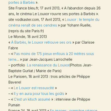
portes à Barbès
».
Site France bleu.fr, 17 avril 2013, « A l’abandon depuis 26
ans, le cinéma Le Louxor rouvre ses portes à Barbès ».
site vodkaster.com, 17 Avril 2013, «
Louxor : le temple du
cinéma renaît de ses cendres
» par Yohann Ruelle,
(repris du site Paris.fr)
Le Monde
, 18 avril 2013
«
À Barbès, le Louxor retrouve ses ors
» par Clarisse
Fabre
– «
Pas moins de 175 pieux enfouis à 20 mètres sous
terre
… » par Jean-Jacques Larrochelle
– portfolio
La renaissance du Louxor
(Photos Jean-
Baptiste Gurliat / Mairie de Paris)
Le Parisien
, 18 avril 2013 : trois articles de Philippe
Baverel
– «
Le Louxor est ressuscité
»
– «
Il y en aura pour tous les goûts
»
– «
C’est un kitsch assumé
» : interview de Philippe
Pumain
France 24
, 18 avril 2013 «
En images : première séance