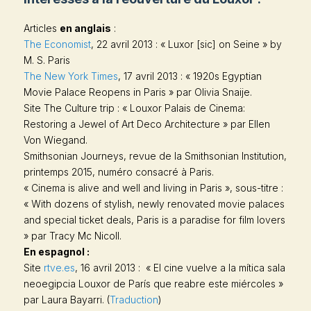
Articles
en anglais
:
The Economist
, 22 avril 2013 : « Luxor [sic] on Seine » by
M. S. Paris
The New York Times
, 17 avril 2013 : « 1920s Egyptian
Movie Palace Reopens in Paris » par Olivia Snaije.
Site
The Culture trip :
« Louxor Palais de Cinema:
Restoring a Jewel of Art Deco Architecture » par Ellen
Von Wiegand.
Smithsonian Journeys
, revue de la Smithsonian Institution,
printemps 2015, numéro consacré à Paris.
« Cinema is alive and well and living in Paris », sous-titre :
« With dozens of stylish, newly renovated movie palaces
and special ticket deals, Paris is a paradise for film lovers
» par Tracy Mc Nicoll.
En espagnol :
Site
rtve.es
, 16 avril 2013 : « El cine vuelve a la mítica sala
neoegipcia Louxor de París que reabre este miércoles »
par Laura Bayarri. (
Traduction
)