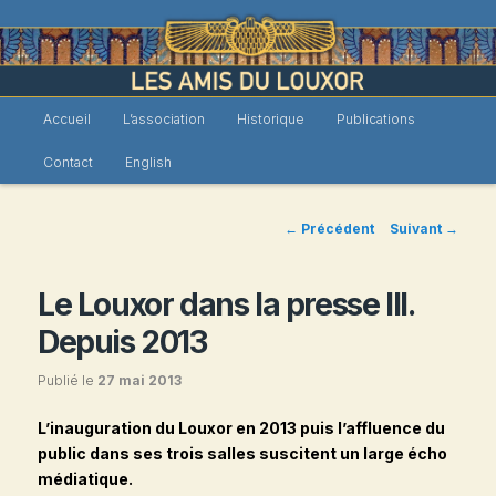
Menu
Accueil
L’association
Historique
Publications
Les Amis du Louxor
Aller
principal
Contact
English
au
contenu
Navigation
←
Précédent
Suivant
→
des
principal
articles
Le Louxor dans la presse III.
Depuis 2013
Publié le
27 mai 2013
L’inauguration du Louxor en 2013 puis l’affluence du
public dans ses trois salles suscitent un large écho
médiatique.