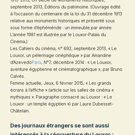
septembre 2013, Éditions du patrimoine. (Ouvrage édité
à l’occasion du centenaire de la loi du 31 décembre 1913
relative aux monuments historiques et présenté sous
sous forme d’éphéméride : un immeuble par année.
L’année 1981 est illustrée par le Louxor-Palais du
Cinéma
.
)
Les Cahiers du cinéma
, n° 692, septembre 2013, « Le
Louxor, un pélerinage cinéphilique » par Amandine
d’Azevedo
Paris
, N°7, décembre 2014 : « Le Louxor,
aventure égyptienne et cinématographique », par Bruno
Calvès.
Femme actuelle, Jeux
, 6 février 2015, « Les grands
écrans à l’affiche » (article sur les salles de cinéma «
mythiques ». Paragraphe consacré au Louxor : « Le
Louxor : un temple égyptien ») par Laure Dubesset-
Châtelain.
Des journaux étrangers se sont aussi
intéressés à la réouverture du Louxor :