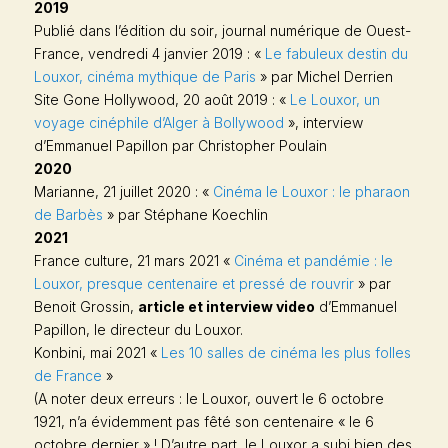
2019
Publié dans
l’édition du soir
, journal numérique de
Ouest-
France,
vendredi 4 janvier 2019 : «
Le fabuleux destin du
Louxor, cinéma mythique de Paris
» p
ar Michel Derrien
Site
Gone Hollywood,
20 août 2019 : «
Le Louxor, un
voyage cinéphile d’Alger à Bollywood
», interview
d’Emmanuel Papillon par Christopher Poulain
2020
Marianne
, 21 juillet 2020 : «
Cinéma le Louxor : le pharaon
de Barbès
» par Stéphane Koechlin
2021
France culture
, 21 mars 2021 «
Cinéma et pandémie : le
Louxor, presque centenaire et pressé de rouvrir
» par
Benoit Grossin,
article et interview video
d’Emmanuel
Papillon, le directeur du Louxor.
Konbini
, mai 2021 «
Les 10 salles de cinéma les plus folles
de France
»
(A noter deux erreurs : le Louxor, ouvert le 6 octobre
1921, n’a évidemment pas fêté son centenaire « le 6
octobre dernier » ! D’autre part, le Louxor a subi bien des