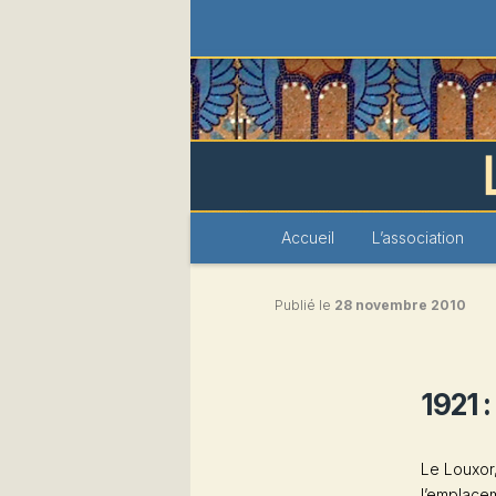
Les Amis du 
Menu
Accueil
Aller
L’association
principal
au
Publié le
28 novembre 2010
contenu
principal
1921 
Le Louxor
l’emplace