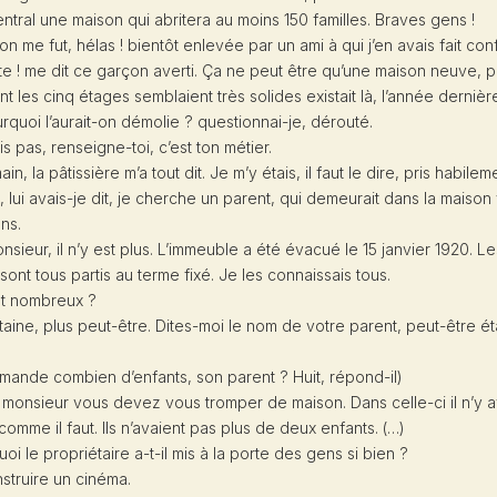
entral une maison qui abritera au moins 150 familles. Braves gens !
sion me fut, hélas ! bientôt enlevée par un ami à qui j’en avais fait con
te ! me dit ce garçon averti. Ça ne peut être qu’une maison neuve, 
t les cinq étages semblaient très solides existait là, l’année dernière
rquoi l’aurait-on démolie ? questionnai-je, dérouté.
is pas, renseigne-toi, c’est ton métier.
n, la pâtissière m’a tout dit. Je m’y étais, il faut le dire, pris habilem
lui avais-je dit, je cherche un parent, qui demeurait dans la maison v
ns.
onsieur, il n’y est plus. L’immeuble a été évacué le 15 janvier 1920. Le
 sont tous partis au terme fixé. Je les connaissais tous.
ent nombreux ?
aine, plus peut-être. Dites-moi le nom de votre parent, peut-être ét
demande combien d’enfants, son parent ? Huit, répond-il)
 monsieur vous devez vous tromper de maison. Dans celle-ci il n’y a
omme il faut. Ils n’avaient pas plus de deux enfants. (…)
uoi le propriétaire a-t-il mis à la porte des gens si bien ?
struire un cinéma.