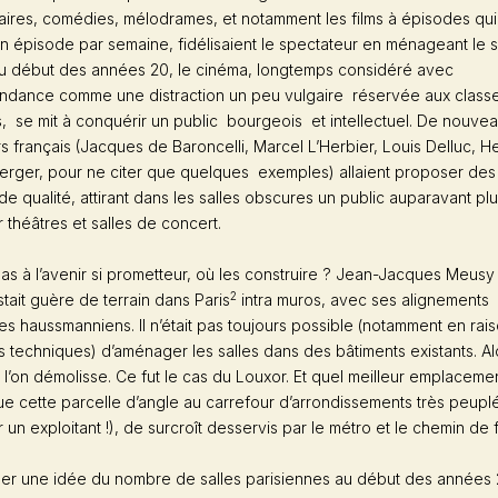
ires, comédies, mélodrames, et notamment les films à épisodes qui
n épisode par semaine, fidélisaient le spectateur en ménageant le 
au début des années 20, le cinéma, longtemps considéré avec
dance comme une distraction un peu vulgaire réservée aux class
, se mit à conquérir un public bourgeois et intellectuel. De nouve
rs français (Jacques de Baroncelli, Marcel L’Herbier, Louis Delluc, He
erger, pour ne citer que quelques exemples) allaient proposer des
e qualité, attirant dans les salles obscures un public auparavant pl
 théâtres et salles de concert.
s à l’avenir si prometteur, où les construire ? Jean-Jacques Meusy
2
estait guère de terrain dans Paris
intra muros, avec ses alignements
s haussmanniens. Il n’était pas toujours possible (notamment en rai
s techniques) d’aménager les salles dans des bâtiments existants. Alo
 l’on démolisse. Ce fut le cas du Louxor. Et quel meilleur emplaceme
e cette parcelle d’angle au carrefour d’arrondissements très peuplé
r un exploitant !), de surcroît desservis par le métro et le chemin de 
er une idée du nombre de salles parisiennes au début des années 