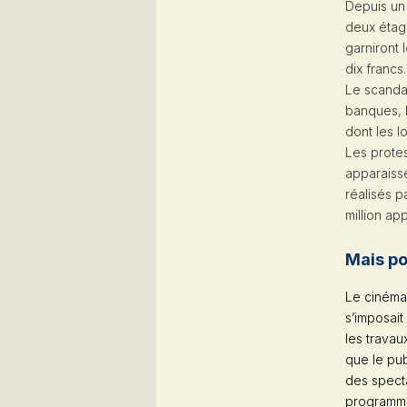
Depuis un 
deux étage
garniront 
dix francs.
Le scandal
banques, l
dont les l
Les protes
apparaisse
réalisés p
million ap
Mais po
Le cinéma 
s’imposai
les travau
que le pub
des specta
programmes