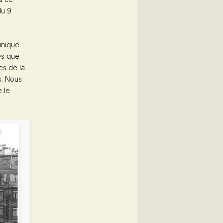
du 9
inique
les que
es de la
s. Nous
 le