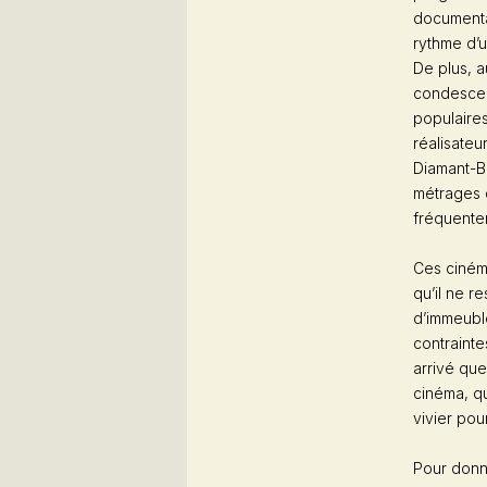
documenta
rythme d’u
De plus, 
condescen
populaires
réalisateu
Diamant-B
métrages d
fréquenter
Ces cinéma
qu’il ne r
d’immeuble
contrainte
arrivé que
cinéma, qu
vivier pou
Pour donn