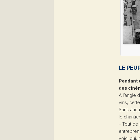
LE PEU
Pendant q
des ciné
A l’angle
vins, cett
Sans aucun
le chantie
– Tout de 
entreprene
voici qui,