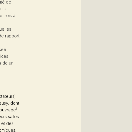
uté de
uils
e trois à
ue les
de rapport
osée
fices
es de un
ctateurs)
eusy, dont
1
 ouvrage
eurs salles
s et des
comiques,