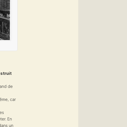
struit
hand de
rême, car
les
ter. En
 dans un