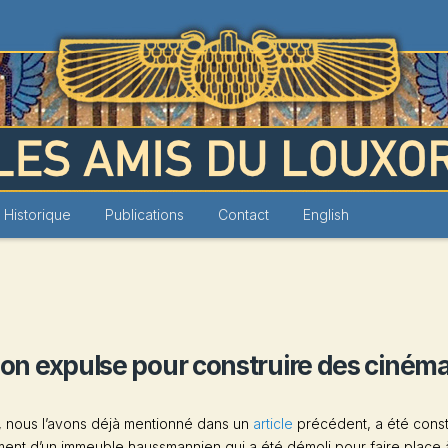
Louxor
Historique
Publications
Contact
English
: on expulse pour construire des cinéma
, nous l’avons déjà mentionné dans un
article
précédent, a été const
ment d’un immeuble haussmannien qui a été démoli pour faire place 