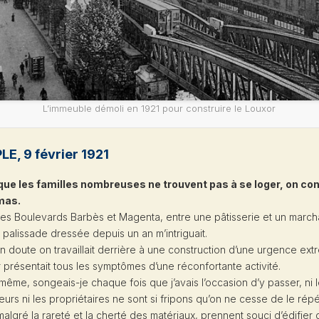
L’immeuble démoli en 1921 pour construire le Louxor
PLE
, 9 février 1921
ue les familles nombreuses ne trouvent pas à se loger, on con
mas.
 des Boulevards Barbès et Magenta, entre une pâtisserie et un marc
e palissade dressée depuis un an m’intriguait.
 doute on travaillait derrière à une construction d’une urgence ext
r présentait tous les symptômes d’une réconfortante activité.
même, songeais-je chaque fois que j’avais l’occasion d’y passer, ni 
urs ni les propriétaires ne sont si fripons qu’on ne cesse de le répé
 malgré la rareté et la cherté des matériaux, prennent souci d’édifier