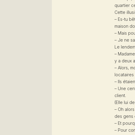
quartier c
Cette illu
– Es-tu bê
maison don
– Mais pou
– Je ne sa
Le lendemai
– Madame, 
y a deux a
– Alors, m
locataires
– Ils étai
– Une cent
client.
(Elle lui 
– Oh alors
des gens c
– Et pourq
– Pour con