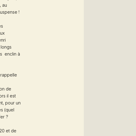
, au
suspense !
es
aux
nri
 longs
us enclin à
 rappelle
son de
rs il est
nt, pour un
s (quel
fer ?
20 et de