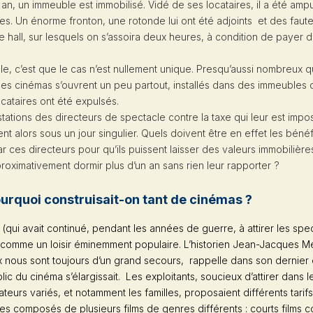
an, un immeuble est immobilisé. Vidé de ses locataires, il a été amp
s. Un énorme fronton, une rotonde lui ont été adjoints et des faute
le hall, sur lesquels on s’assoira deux heures, à condition de payer d
e, c’est que le cas n’est nullement unique. Presqu’aussi nombreux q
es cinémas s’ouvrent un peu partout, installés dans des immeubles 
ocataires ont été expulsés.
tations des directeurs de spectacle contre la taxe qui leur est imp
nt alors sous un jour singulier. Quels doivent être en effet les béné
ar ces directeurs pour qu’ils puissent laisser des valeurs immobilièr
proximativement dormir plus d’un an sans rien leur rapporter ?
urquoi construisait-on tant de cinémas ?
(qui avait continué, pendant les années de guerre, à attirer les spe
t comme un loisir éminemment populaire. L’historien Jean-Jacques M
x nous sont toujours d’un grand secours, rappelle dans son dernier
lic du cinéma s’élargissait. Les exploitants, soucieux d’attirer dans l
teurs variés, et notamment les familles, proposaient différents tarif
 composés de plusieurs films de genres différents : courts films 