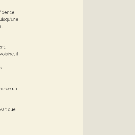
fidence :
puisqu’une
 ;
ent.
oisine, il
s
ait-ce un
vait que