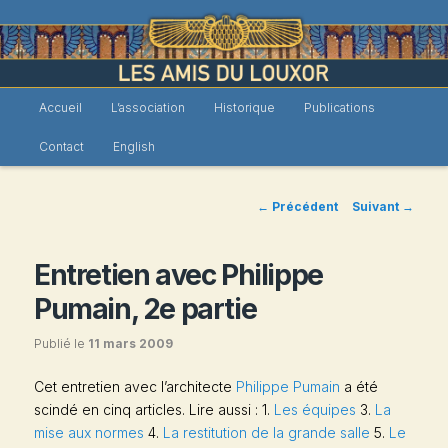
Menu
Accueil
L’association
Historique
Publications
Les Amis du Louxor
Aller
principal
Contact
English
au
contenu
Navigation
←
Précédent
Suivant
→
des
principal
articles
Entretien avec Philippe
Pumain, 2e partie
Publié le
11 mars 2009
Cet entretien avec l’architecte
Philippe Pumain
a été
scindé en cinq articles. Lire aussi : 1.
Les équipes
3.
La
mise aux normes
4.
La restitution de la grande salle
5.
Le