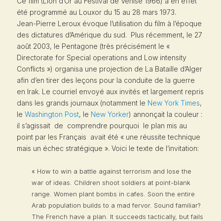
Ce film (Lion d’Or au Festival de Venise 1966) a en effet
été programmé au Louxor du 15 au 28 mars 1973.
Jean-Pierre Leroux évoque l’utilisation du film à l’époque
des dictatures d’Amérique du sud. Plus récemment, le 27
août 2003, le Pentagone (très précisément le «
Directorate for Special operations and Low intensity
Conflicts ») organisa une projection de
La Bataille d’Alger
afin d’en tirer des leçons pour la conduite de la guerre
en Irak. Le courriel envoyé aux invités et largement repris
dans les grands journaux (notamment le
New York Times
,
le
Washington Post
, le
New Yorker
) annonçait la couleur :
il s’agissait de comprendre pourquoi le plan mis au
point par les Français avait été « une réussite technique
mais un échec stratégique ». Voici le texte de l’invitation:
« How to win a battle against terrorism and lose the
war of ideas. Children shoot soldiers at point-blank
range. Women plant bombs in cafes. Soon the entire
Arab population builds to a mad fervor. Sound familiar?
The French have a plan. It succeeds tactically, but fails