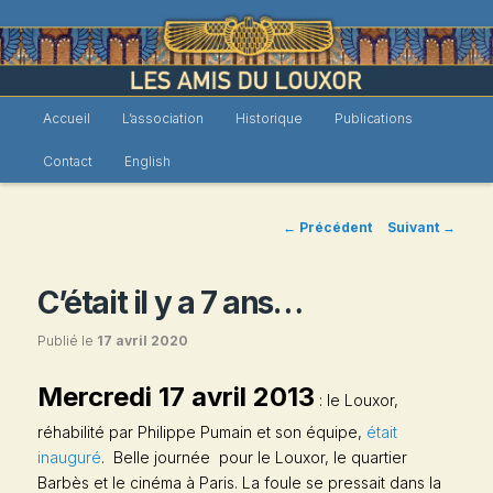
Menu
Accueil
L’association
Historique
Publications
Les Amis du Louxor
Aller
principal
Contact
English
au
contenu
Navigation
←
Précédent
Suivant
→
des
principal
articles
C’était il y a 7 ans…
Publié le
17 avril 2020
Mercredi 17 avril 2013
: le Louxor,
réhabilité par Philippe Pumain et son équipe,
était
inauguré
. Belle journée pour le Louxor, le quartier
Barbès et le cinéma à Paris. La foule se pressait dans la