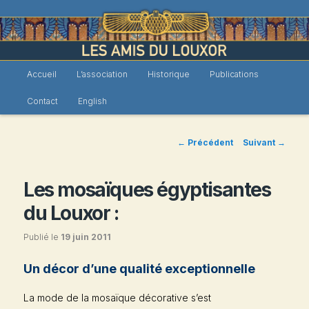
Menu
Accueil
L’association
Historique
Publications
Les Amis du Louxor
Aller
principal
Contact
English
au
contenu
Navigation
←
Précédent
Suivant
→
des
principal
articles
Les mosaïques égyptisantes
du Louxor :
Publié le
19 juin 2011
Un décor d’une qualité exceptionnelle
La mode de la mosaïque décorative s’est