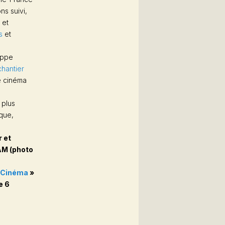
ns suivi,
n
et
s
et
lippe
chantier
e cinéma
 plus
que,
r et
AAM (photo
u Cinéma
»
e 6