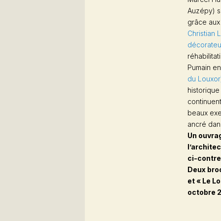
Auzépy) su
grâce aux 
Christian 
décorateu
réhabilita
Pumain en 
du Louxor
historique
continuent
beaux exe
ancré dans
Un ouvrag
l’archite
ci-contre
Deux broc
et « Le L
octobre 2