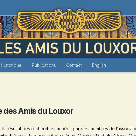
Louxor
Historique
Publications
Contact
English
te des Amis du Louxor
t le résultat des recherches menées par des membres de l’associati
bert, Nicole Jacques-Lefèvre, Annie Musitelli, Michèle Alfonsi, Ma