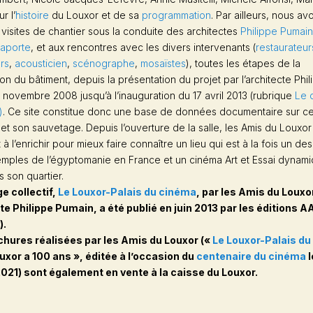
r l’
histoire
du Louxor et de sa
programmation
. Par ailleurs, nous avo
visites de chantier sous la conduite des architectes
Philippe Pumai
Laporte
, et aux rencontres avec les divers intervenants (
restaurateur
rs
,
acousticien
,
scénographe
,
mosaïstes
), toutes les étapes de la
tion du bâtiment, depuis la présentation du projet par l’architecte Phi
novembre 2008 jusqu’à l’inauguration du 17 avril 2013 (rubrique
Le 
)
. Ce site constitue donc une base de données documentaire sur c
 et son sauvetage. Depuis l’ouverture de la salle, les
Amis du Louxor
 à l’enrichir pour mieux faire connaître un lieu qui est à la fois un des
mples de l’égyptomanie en France et un cinéma Art et Essai dynami
 son quartier.
e collectif,
Le Louxor-Palais du cinéma
, par les Amis du Louxo
cte Philippe Pumain, a été publié en juin 2013 par les éditions 
).
hures réalisées par les Amis du Louxor («
Le Louxor-Palais d
ouxor a 100 ans », éditée à l’occasion du
centenaire du cinéma
l
021) sont également en vente à la caisse du Louxor.