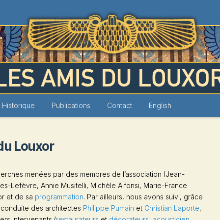
Louxor
Historique
Publications
Contact
English
 du Louxor
echerches menées par des membres de l’association (Jean-
s-Lefèvre, Annie Musitelli, Michèle Alfonsi, Marie-France
r et de sa
programmation
. Par ailleurs, nous avons suivi, grâce
a conduite des architectes
Philippe Pumain
et
Christian Laporte
,
ers intervenants (
restaurateurs
et
décorateurs
,
acousticien
,