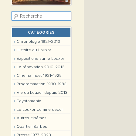
R
e
c
h
e
CATÉGORIES
r
c
Chronologie 1921-2013
h
e
Histoire du Louxor
Expositions sur le Louxor
La rénovation 2010-2013
Cinéma muet 1921-1929
Programmation 1930-1983
Vie du Louxor depuis 2013
Egyptomanie
Le Louxor comme décor
Autres cinémas
Quartier Barbès
Presse 1977-2023