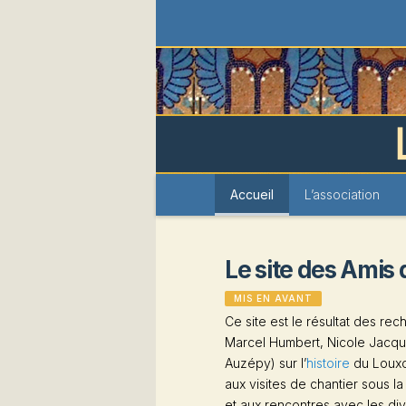
Les Amis du 
Menu
Accueil
Aller
Aller
L’association
principal
au
au
Le site des Amis
contenu
contenu
Publié le
12 décembre 2013
MIS EN AVANT
principal
secondaire
Ce site est le résultat des r
Marcel Humbert, Nicole Jacque
Auzépy) sur l’
histoire
du Louxo
aux visites de chantier sous l
et aux rencontres avec les div