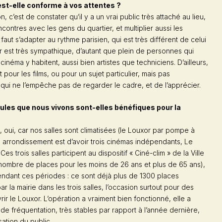
est-elle conforme à vos attentes ?
, c’est de constater qu’il y a un vrai public très attaché au lieu,
ncontres avec les gens du quartier, et multiplier aussi les
l faut s’adapter au rythme parisien, qui est très différent de celui
er est très sympathique, d’autant que plein de personnes qui
cinéma y habitent, aussi bien artistes que techniciens. D’ailleurs,
 pour les films, ou pour un sujet particulier, mais pas
 qui ne l’empêche pas de regarder le cadre, et de l’apprécier.
ules que nous vivons sont-elles bénéfiques pour la
, oui, car nos salles sont climatisées (le Louxor par pompe à
Xe arrondissement est d’avoir trois cinémas indépendants, Le
Ces trois salles participent au dispositif « Ciné-clim » de la Ville
n nombre de places pour les moins de 26 ans et plus de 65 ans),
ndant ces périodes : ce sont déjà plus de 1300 places
ar la mairie dans les trois salles, l’occasion surtout pour des
r le Louxor. L’opération a vraiment bien fonctionné, elle a
 de fréquentation, très stables par rapport à l’année dernière,
sation du public.